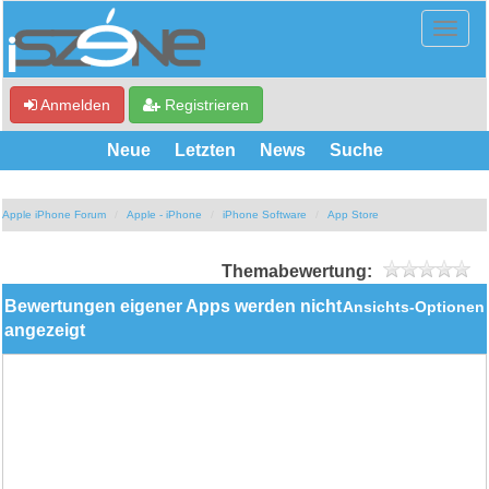
Anmelden
Registrieren
Neue
Letzten
News
Suche
Apple iPhone Forum
Apple - iPhone
iPhone Software
App Store
Themabewertung:
Bewertungen eigener Apps werden nicht
Ansichts-Optionen
angezeigt