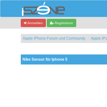
Anmelden
Registrieren
Apple iPhone Forum und Community
Apple iPo
0 Bewertung(en) - 0 im Durchschnitt
1
2
3
4
5
Nike Sensor für Iphone 5