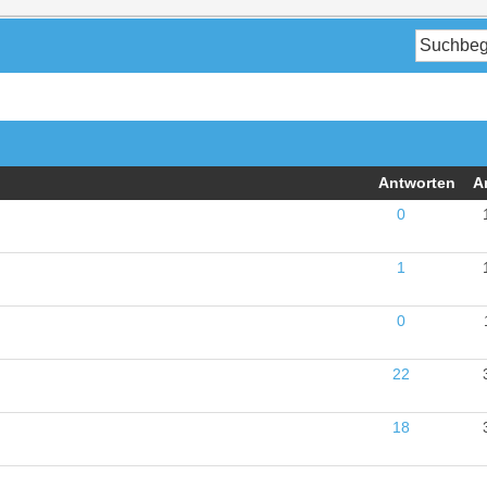
Antworten
A
0
1
0
22
18