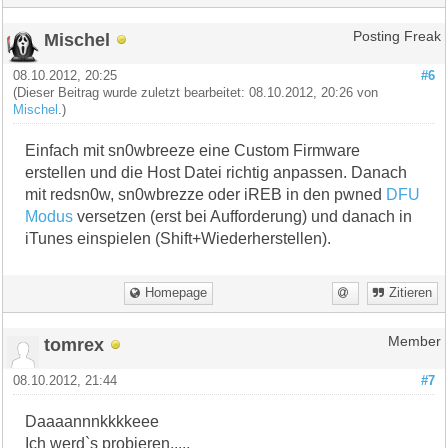
Mischel
Posting Freak
08.10.2012, 20:25
#6
(Dieser Beitrag wurde zuletzt bearbeitet: 08.10.2012, 20:26 von
Mischel
.)
Einfach mit sn0wbreeze eine Custom Firmware
erstellen und die Host Datei richtig anpassen. Danach
mit redsn0w, sn0wbrezze oder iREB in den pwned
DFU
Modus
versetzen (erst bei Aufforderung) und danach in
iTunes einspielen (Shift+Wiederherstellen).
Homepage
Zitieren
tomrex
Member
08.10.2012, 21:44
#7
Daaaannnkkkkeee
Ich werd`s probieren.....