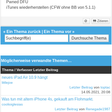
Pwned DFU
iTunes wiederherstellen (CFW ohne BB von 5.1.1)
Zitieren
«
Ein Thema zurück
|
Ein Thema vor
»
Möglicherweise verwandte Themen…
Thema / Verfasser
Letzter Beitrag
neues iPad Air 10.9 hängt
littlejoe
Letzter Beitrag
von
toptac
14.05.2021, 20:08
Was tun mit altem iPhone 4s, gekauft am Flohmarkt.
coolioiglesias
Letzter Beitrag
von
Renegade1987