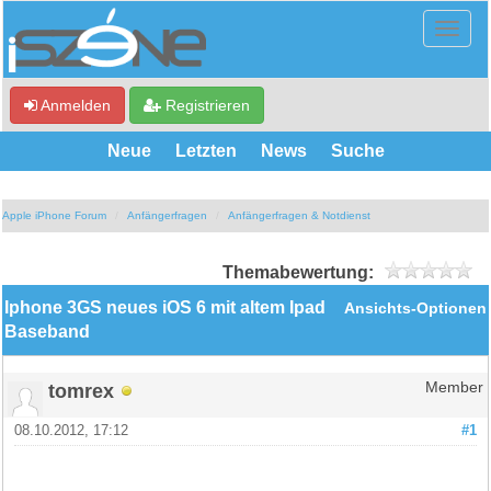
Anmelden
Registrieren
Neue
Letzten
News
Suche
Apple iPhone Forum
Anfängerfragen
Anfängerfragen & Notdienst
Themabewertung:
Iphone 3GS neues iOS 6 mit altem Ipad
Ansichts-Optionen
Baseband
tomrex
Member
08.10.2012, 17:12
#1