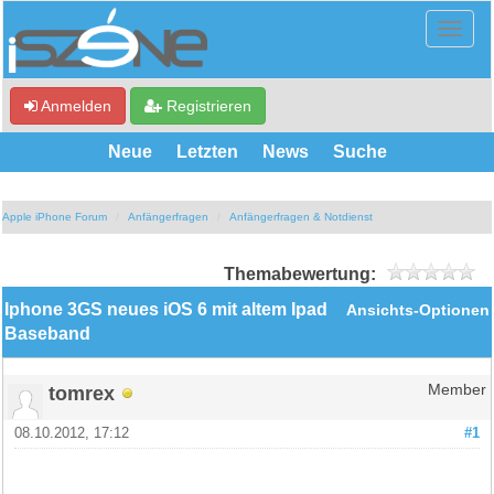
Anmelden
Registrieren
Neue
Letzten
News
Suche
Apple iPhone Forum
Anfängerfragen
Anfängerfragen & Notdienst
Themabewertung:
Iphone 3GS neues iOS 6 mit altem Ipad
Ansichts-Optionen
Baseband
tomrex
Member
08.10.2012, 17:12
#1