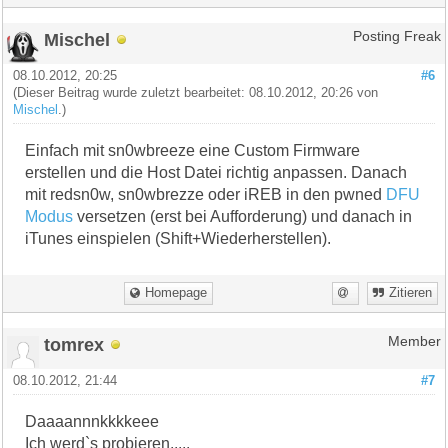
Mischel
Posting Freak
08.10.2012, 20:25
#6
(Dieser Beitrag wurde zuletzt bearbeitet: 08.10.2012, 20:26 von
Mischel
.)
Einfach mit sn0wbreeze eine Custom Firmware
erstellen und die Host Datei richtig anpassen. Danach
mit redsn0w, sn0wbrezze oder iREB in den pwned
DFU
Modus
versetzen (erst bei Aufforderung) und danach in
iTunes einspielen (Shift+Wiederherstellen).
Homepage
Zitieren
tomrex
Member
08.10.2012, 21:44
#7
Daaaannnkkkkeee
Ich werd`s probieren.....