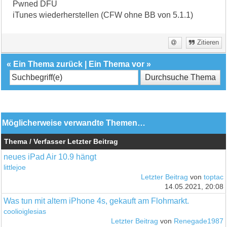
Pwned DFU
iTunes wiederherstellen (CFW ohne BB von 5.1.1)
Zitieren
«
Ein Thema zurück
|
Ein Thema vor
»
Möglicherweise verwandte Themen…
Thema / Verfasser
Letzter Beitrag
neues iPad Air 10.9 hängt
littlejoe
Letzter Beitrag
von
toptac
14.05.2021, 20:08
Was tun mit altem iPhone 4s, gekauft am Flohmarkt.
coolioiglesias
Letzter Beitrag
von
Renegade1987