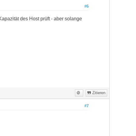
#6
pazität des Host prüft - aber solange
.
Zitieren
#7