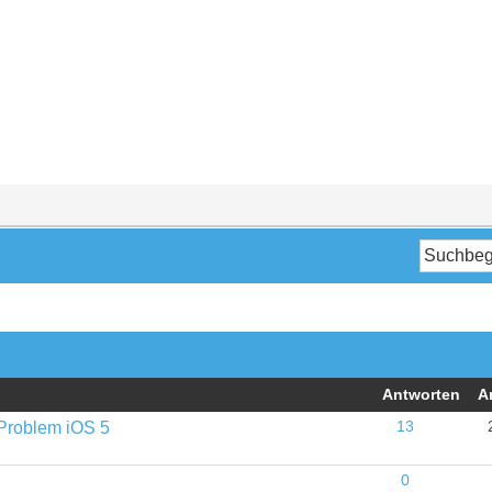
Antworten
A
-Problem iOS 5
13
0