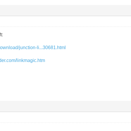
t:
ownload/junction-li...30681.html
der.com/linkmagic.htm