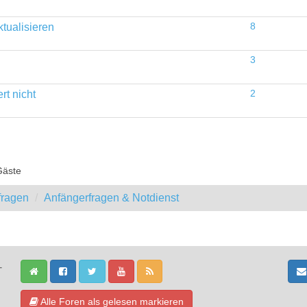
tualisieren
8
3
rt nicht
2
Gäste
fragen
Anfängerfragen & Notdienst
-
Alle Foren als gelesen markieren