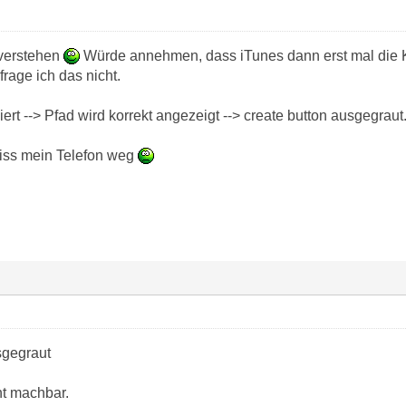
 verstehen
Würde annehmen, dass iTunes dann erst mal die Ka
rfrage ich das nicht.
iert --> Pfad wird korrekt angezeigt --> create button ausgegraut
eiss mein Telefon weg
sgegraut
ht machbar.