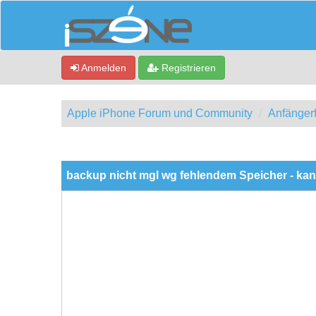
Anmelden
Registrieren
Apple iPhone Forum und Community
Anfänger
0 Bewertung(en) - 0 im Durchschnitt
1
2
3
4
5
backup nicht mgl wg fehlendem Speicher - kan