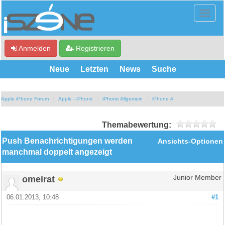
Anmelden
Registrieren
Neue
Letzten
News
Suche
Apple iPhone Forum
Apple - iPhone
iPhone Allgemein
iPhone 4
Themabewertung:
Push Benachrichtigungen werden
Ansichts-Optionen
manchmal doppelt angezeigt
omeirat
Junior Member
06.01.2013, 10:48
#1