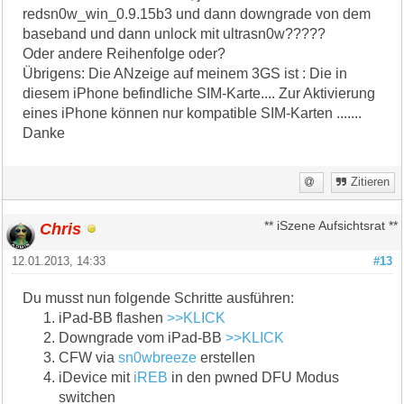
redsn0w_win_0.9.15b3 und dann downgrade von dem
baseband und dann unlock mit ultrasn0w?????
Oder andere Reihenfolge oder?
Übrigens: Die ANzeige auf meinem 3GS ist : Die in
diesem iPhone befindliche SIM-Karte.... Zur Aktivierung
eines iPhone können nur kompatible SIM-Karten .......
Danke
Zitieren
Chris
** iSzene Aufsichtsrat **
12.01.2013, 14:33
#13
Du musst nun folgende Schritte ausführen:
iPad-BB flashen
>>KLICK
Downgrade vom iPad-BB
>>KLICK
CFW via
sn0wbreeze
erstellen
iDevice mit
iREB
in den pwned DFU Modus
switchen