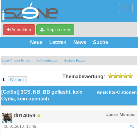
Anmelden
Registrieren
Neue
Letzten
News
Suche
Apple iPhone Forum
Anfängerfragen
Gelöste Fragen
Themabewertung:
1
Weiter »
[Gelöst] 3GS, NB, BB geflasht, kein
Ansichts-Optionen
Cydia, kein openssh
d014059
Junior Member
10.01.2013, 13:45
#1