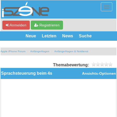
Anmelden
Registrieren
Neue
Letzten
News
Suche
Apple iPhone Forum
Anfängerfragen
Anfängerfragen & Notdienst
Themabewertung:
Sprachsteuerung beim 4s
Ansichts-Optionen