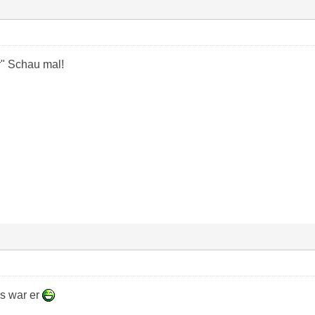
er" Schau mal!
as war er