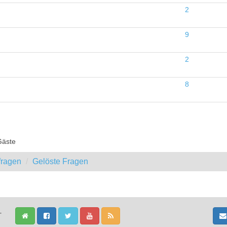
2
9
2
8
Gäste
fragen
Gelöste Fragen
-