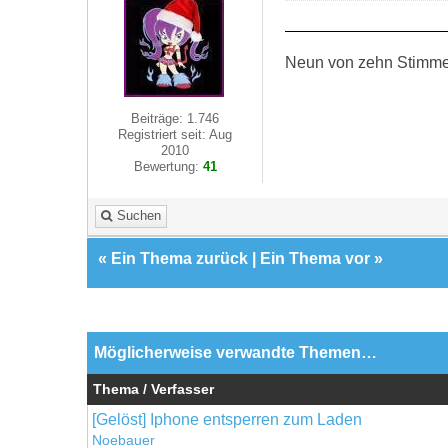
Neun von zehn Stimmen 
Beiträge: 1.746
Registriert seit: Aug
2010
Bewertung:
41
Suchen
«
Ein Thema zurück
|
Ein Thema vor
»
Möglicherweise verwandte Themen…
Thema / Verfasser
[Gelöst] Iphone entsperren zum Laden
Noebauer