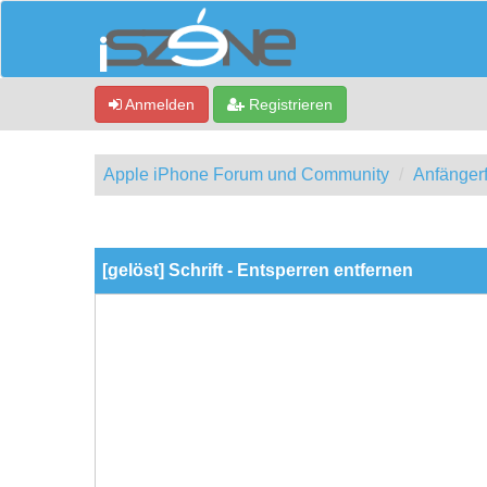
Anmelden
Registrieren
Apple iPhone Forum und Community
Anfänger
0 Bewertung(en) - 0 im Durchschnitt
1
2
3
4
5
[gelöst] Schrift - Entsperren entfernen