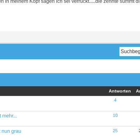
in meinem Kopf sagen ich sei verrückt.....die zehnte summt die
Antworten
A
4
 mehr...
10
t nun grau
25