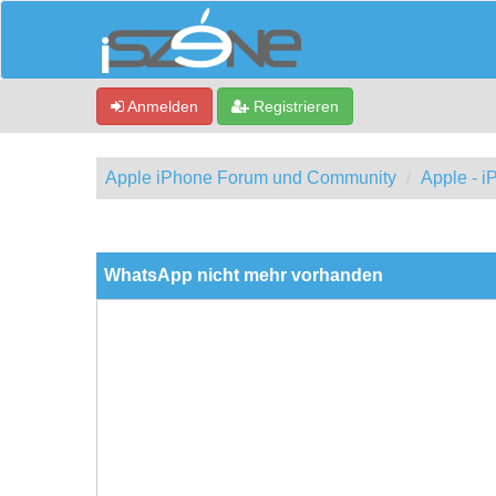
Anmelden
Registrieren
Apple iPhone Forum und Community
Apple - 
0 Bewertung(en) - 0 im Durchschnitt
1
2
3
4
5
WhatsApp nicht mehr vorhanden