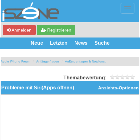
Anmelden
Registrieren
Neue
Letzten
News
Suche
Apple iPhone Forum
Anfängerfragen
Anfängerfragen & Notdienst
Themabewertung:
Probleme mit Siri(Apps öffnen)
Ansichts-Optionen