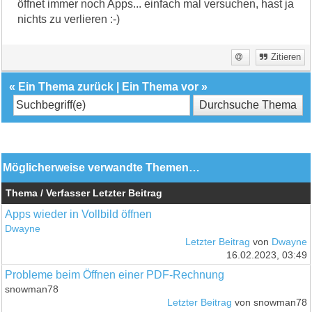
öffnet immer noch Apps... einfach mal versuchen, hast ja
nichts zu verlieren :-)
Zitieren
«
Ein Thema zurück
|
Ein Thema vor
»
Möglicherweise verwandte Themen…
Thema / Verfasser
Letzter Beitrag
Apps wieder in Vollbild öffnen
Dwayne
Letzter Beitrag
von
Dwayne
16.02.2023, 03:49
Probleme beim Öffnen einer PDF-Rechnung
snowman78
Letzter Beitrag
von snowman78