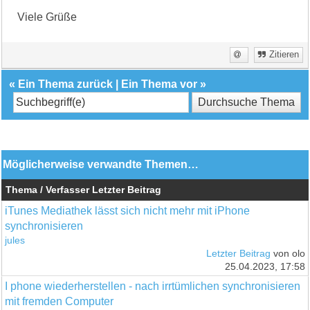
Viele Grüße
Zitieren
«
Ein Thema zurück
|
Ein Thema vor
»
Möglicherweise verwandte Themen…
Thema / Verfasser
Letzter Beitrag
iTunes Mediathek lässt sich nicht mehr mit iPhone
synchronisieren
jules
Letzter Beitrag
von olo
25.04.2023, 17:58
I phone wiederherstellen - nach irrtümlichen synchronisieren
mit fremden Computer