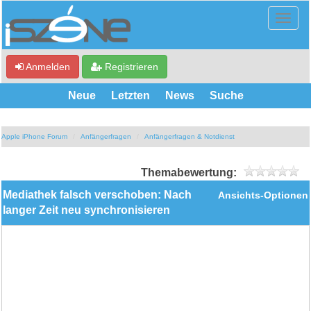
Anmelden
Registrieren
Neue
Letzten
News
Suche
Apple iPhone Forum
Anfängerfragen
Anfängerfragen & Notdienst
Themabewertung:
Mediathek falsch verschoben: Nach
Ansichts-Optionen
langer Zeit neu synchronisieren