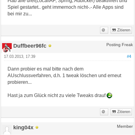
Hab alle drei(LocalIAP, Spring, Adblcker) deaktiviert und
Spiel gestartet.. geht immernoch nicht-.- Alle Apps sind
bei mir zu...
Zitieren
Duffbeer96fc
Posting Freak
17.03.2013, 17:39
#4
Dann probier es mal bitte nach dem
AUschlussverfahren, d.h. 1 tweak löschen und erneut
probieren...
Hast ja zum Glück nicht zu viele Tweaks drauf
Zitieren
king04x
Member