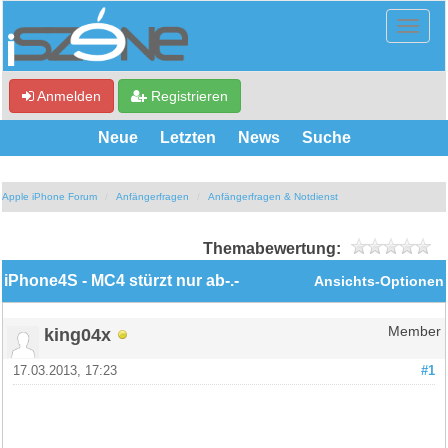
Anmelden
Registrieren
Neue
Letzten
News
Suche
Apple iPhone Forum
Anfängerfragen
Anfängerfragen & Notdienst
Themabewertung:
iPhone4S - MC4 stürzt nur ab-.-
Ansichts-Optionen
king04x
Member
17.03.2013, 17:23
#1