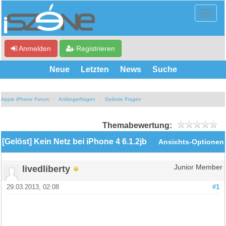
Anmelden
Registrieren
Neue
Letzten
News
Suche
Apple iPhone Forum
Anfängerfragen
Gelöste Fragen
Themabewertung:
[Gelöst] Kein Netz bei iPhone 4 6.1.2jb
Ansichts-Optionen
livedliberty
Junior Member
29.03.2013, 02:08
#1