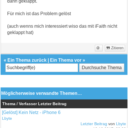
dann geklappt.
Für mich ist das Problem gelöst
(auch wenns mich interessiert wiso das mit iFaith nicht
geklappt hat)
Zitieren
«
Ein Thema zurück
|
Ein Thema vor
»
Möglicherweise verwandte Themen…
Thema / Verfasser
Letzter Beitrag
[Gelöst] Kein Netz - iPhone 6
Lbyte
Letzter Beitrag
von
Lbyte