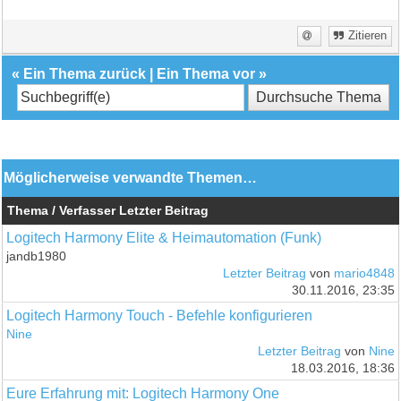
Zitieren
«
Ein Thema zurück
|
Ein Thema vor
»
Möglicherweise verwandte Themen…
Thema / Verfasser
Letzter Beitrag
Logitech Harmony Elite & Heimautomation (Funk)
jandb1980
Letzter Beitrag
von
mario4848
30.11.2016, 23:35
Logitech Harmony Touch - Befehle konfigurieren
Nine
Letzter Beitrag
von
Nine
18.03.2016, 18:36
Eure Erfahrung mit: Logitech Harmony One