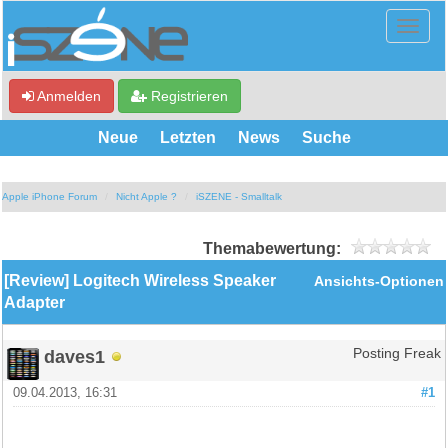
Anmelden
Registrieren
Neue
Letzten
News
Suche
Apple iPhone Forum
Nicht Apple ?
iSZENE - Smalltalk
Themabewertung:
[Review] Logitech Wireless Speaker
Ansichts-Optionen
Adapter
daves1
Posting Freak
09.04.2013, 16:31
#1