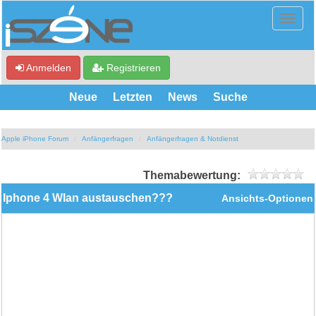
Anmelden
Registrieren
Neue
Letzten
News
Suche
Apple iPhone Forum
Anfängerfragen
Anfängerfragen & Notdienst
Themabewertung:
Iphone 4 Wlan austauschen???
Ansichts-Optionen