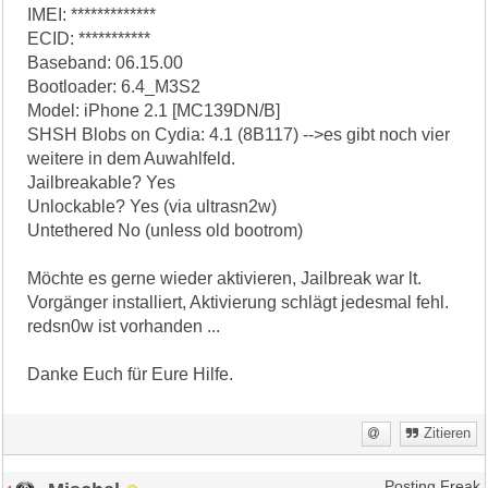
IMEI: *************
ECID: ***********
Baseband: 06.15.00
Bootloader: 6.4_M3S2
Model: iPhone 2.1 [MC139DN/B]
SHSH Blobs on Cydia: 4.1 (8B117) -->es gibt noch vier
weitere in dem Auwahlfeld.
Jailbreakable? Yes
Unlockable? Yes (via ultrasn2w)
Untethered No (unless old bootrom)
Möchte es gerne wieder aktivieren, Jailbreak war lt.
Vorgänger installiert, Aktivierung schlägt jedesmal fehl.
redsn0w ist vorhanden ...
Danke Euch für Eure Hilfe.
Zitieren
Posting Freak