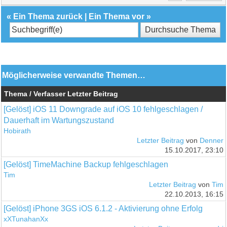
«
Ein Thema zurück
|
Ein Thema vor
»
Möglicherweise verwandte Themen…
Thema / Verfasser
Letzter Beitrag
[Gelöst] iOS 11 Downgrade auf iOS 10 fehlgeschlagen /
Dauerhaft im Wartungszustand
Hobirath
Letzter Beitrag
von
Denner
15.10.2017, 23:10
[Gelöst] TimeMachine Backup fehlgeschlagen
Tim
Letzter Beitrag
von
Tim
22.10.2013, 16:15
[Gelöst] iPhone 3GS iOS 6.1.2 - Aktivierung ohne Erfolg
xXTunahanXx