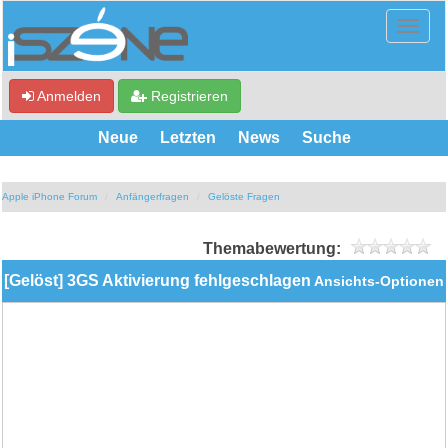
Anmelden
Registrieren
Neue
Letzten
News
Suche
Apple iPhone Forum
Anfängerfragen
Gelöste Fragen
Themabewertung:
[Gelöst] 3GS Aktivierung fehlgeschlagen
Ansichts-Optionen