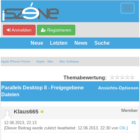
Anmelden
Registrieren
Neue
Letzten
News
Suche
Apple iPhone Forum
Apple - Mac
Mac Software
Themabewertung:
Parallels Desktop 8 - Freigegebene
Ansichts-Optionen
Dateien
Klaus665
Member
12.06.2013, 22:13
#1
(Dieser Beitrag wurde zuletzt bearbeitet: 12.06.2013, 22:30 von
Olli
.)