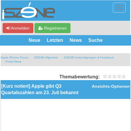
Anmelden
Registrieren
Neue
Letzten
News
Suche
Apple iPhone Forum
iSZENE Allgemein
iSZENE Ankündigungen & Feedback
Portal News
Themabewertung:
[Kurz notiert] Apple gibt Q3
Ansichts-Optionen
Quartalszahlen am 23. Juli bekannt