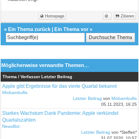
Homepage
Zitieren
«
Ein Thema zurück
|
Ein Thema vor
»
Möglicherweise verwandte Themen…
Thema / Verfasser
Letzter Beitrag
Apple gibt Ergebnisse für das vierte Quartal bekannt
Mixbambullis
Letzter Beitrag
von
Mixbambullis
05.11.2023, 16:25
Starkes Wachstum Dank Pandemie: Apple verkündet
Quartalszahlen
NewsBot
Letzter Beitrag
von *Steffen*
31.07.2020, 10:57