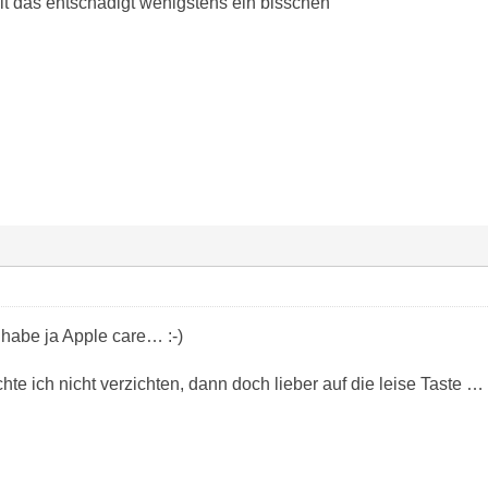
lt das entschädigt wenigstens ein bisschen
habe ja Apple care… :-)
te ich nicht verzichten, dann doch lieber auf die leise Taste …