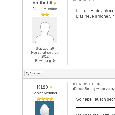
02.09.2013, 08:32
optibobti
Junior Member
Ich hab Ende Juli me
Das neue iPhone 5 ha
Beiträge: 29
Registriert seit: Jul
2012
Bewertung:
0
Suchen
03.09.2013, 15:16
K123
(Dieser Beitrag wurde zulet
Senior Member
So habe Tausch geor