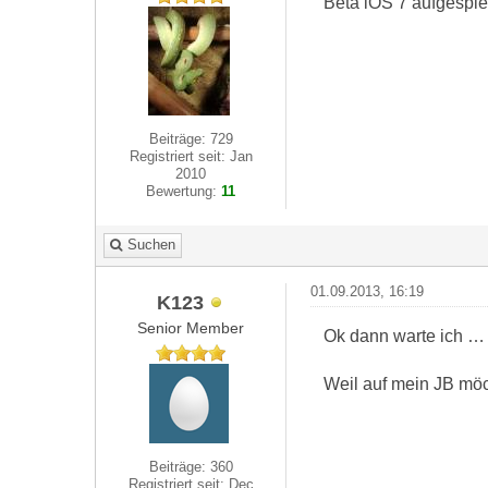
Beta iOS 7 aufgespie
Beiträge: 729
Registriert seit: Jan
2010
Bewertung:
11
Suchen
01.09.2013, 16:19
K123
Senior Member
Ok dann warte ich … 
Weil auf mein JB möch
Beiträge: 360
Registriert seit: Dec