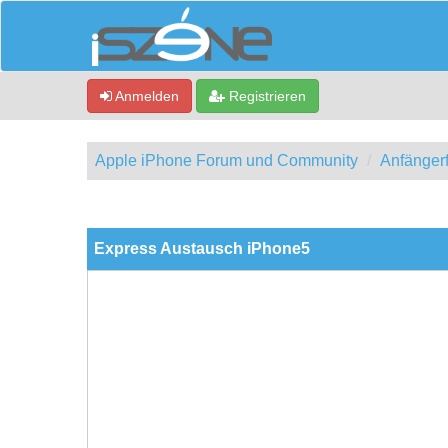
Anmelden
Registrieren
Apple iPhone Forum und Community
Anfänger
0 Bewertung(en) - 0 im Durchschnitt
1
2
3
4
5
Express Austausch iPhone5