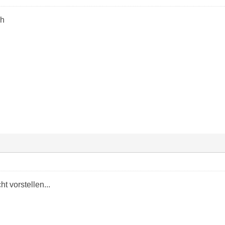
ch
t vorstellen...