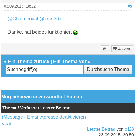
03.09.2013, 18:22
#5
@GRomeoyal
@xmrr3dx
Danke, hat beides funktioniert
Zitieren
«
Ein Thema zurück
|
Ein Thema vor
»
Möglicherweise verwandte Themen…
Thema / Verfasser
Letzter Beitrag
iMessage - Email Adresse deaktivieren
oli28
Letzter Beitrag
von
oli28
23.09.2015, 20:50