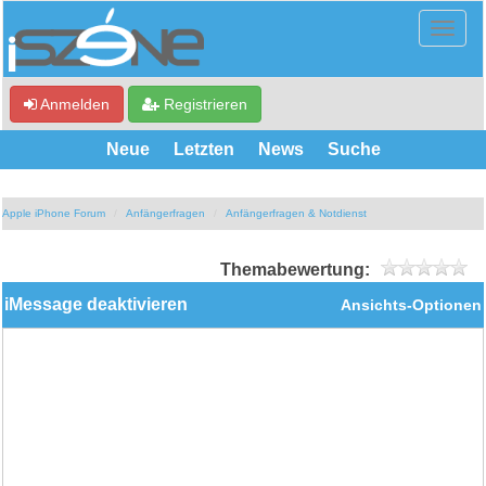
Anmelden
Registrieren
Neue
Letzten
News
Suche
Apple iPhone Forum
Anfängerfragen
Anfängerfragen & Notdienst
Themabewertung:
iMessage deaktivieren
Ansichts-Optionen