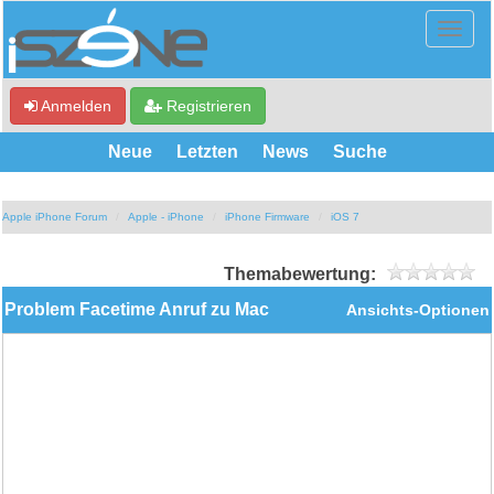
Anmelden
Registrieren
Neue
Letzten
News
Suche
Apple iPhone Forum
Apple - iPhone
iPhone Firmware
iOS 7
Themabewertung:
Problem Facetime Anruf zu Mac
Ansichts-Optionen