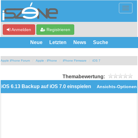
Anmelden
Registrieren
Neue
Letzten
News
Suche
Apple iPhone Forum
Apple - iPhone
iPhone Firmware
iOS 7
Themabewertung:
iOS 6.13 Backup auf iOS 7.0 einspielen
Ansichts-Optionen