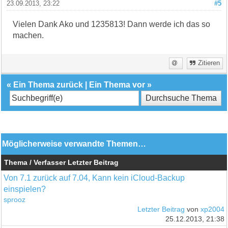
23.09.2013, 23:22
#5
Vielen Dank Ako und 1235813! Dann werde ich das so
machen.
Zitieren
«
Ein Thema zurück
|
Ein Thema vor
»
Möglicherweise verwandte Themen…
Thema / Verfasser
Letzter Beitrag
Von 7.1 zurück auf 7.04, Kann kein iCloud-Backup
einspielen?
sprooz
Letzter Beitrag
von
xp2004
25.12.2013, 21:38