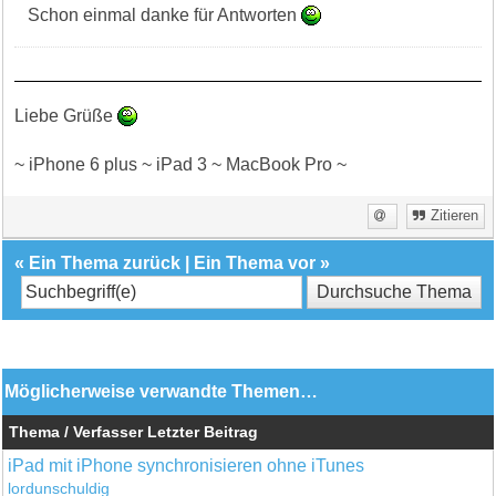
Schon einmal danke für Antworten
Liebe Grüße
~ iPhone 6 plus ~ iPad 3 ~ MacBook Pro ~
Zitieren
«
Ein Thema zurück
|
Ein Thema vor
»
Möglicherweise verwandte Themen…
Thema / Verfasser
Letzter Beitrag
iPad mit iPhone synchronisieren ohne iTunes
lordunschuldig