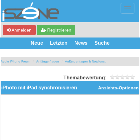
Anmelden
Registrieren
Neue
Letzten
News
Suche
Apple iPhone Forum
Anfängerfragen
Anfängerfragen & Notdienst
Themabewertung:
iPhoto mit iPad synchronisieren
Ansichts-Optionen