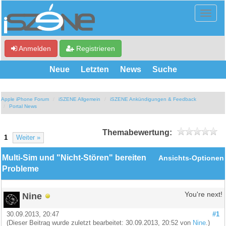
Anmelden
Registrieren
Neue
Letzten
News
Suche
Apple iPhone Forum
iSZENE Allgemein
iSZENE Ankündigungen & Feedback
Portal News
Themabewertung:
1
Weiter »
Multi-Sim und "Nicht-Stören" bereiten
Ansichts-Optionen
Probleme
Nine
You're next!
30.09.2013, 20:47
#1
(Dieser Beitrag wurde zuletzt bearbeitet: 30.09.2013, 20:52 von
Nine
.)