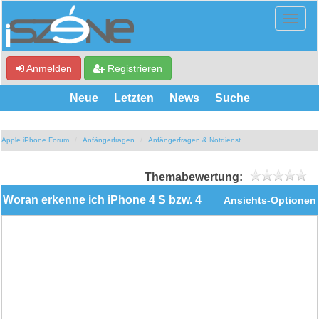
Anmelden
Registrieren
Neue
Letzten
News
Suche
Apple iPhone Forum
Anfängerfragen
Anfängerfragen & Notdienst
Themabewertung:
Woran erkenne ich iPhone 4 S bzw. 4
Ansichts-Optionen