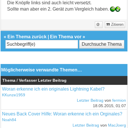
Die Knöpfe links sind auch leicht versetzt.
Sollte man aber ein 2. Gerät zum Vergleich haben.
Zitieren
«
Ein Thema zurück
|
Ein Thema vor
»
Möglicherweise verwandte Themen…
Thema / Verfasser
Letzter Beitrag
Woran erkenne ich ein originales Lightning Kabel?
KKunze1959
Letzter Beitrag
von
fermion
18.05.2015, 01:07
Neues Back Cover Hilfe: Woran erkenne ich ein Orginales?
Noah84
Letzter Beitrag
von
MacJoerg