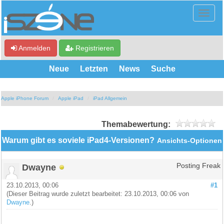
Anmelden
Registrieren
Neue
Letzten
News
Suche
Apple iPhone Forum
Apple iPad
iPad Allgemein
Themabewertung:
Warum gibt es soviele iPad4-Versionen?
Ansichts-Optionen
Dwayne
Posting Freak
23.10.2013, 00:06
#1
(Dieser Beitrag wurde zuletzt bearbeitet: 23.10.2013, 00:06 von
Dwayne
.)