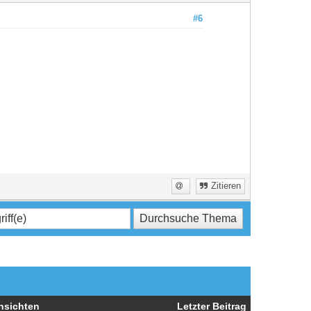
#6
Zitieren
nsichten
Letzter Beitrag