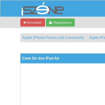
Anmelden
Registrieren
Apple iPhone Forum und Community
Apple iP
0 Bewertung(en) - 0 im Durchschnitt
1
2
3
4
5
Case für das IPad Air