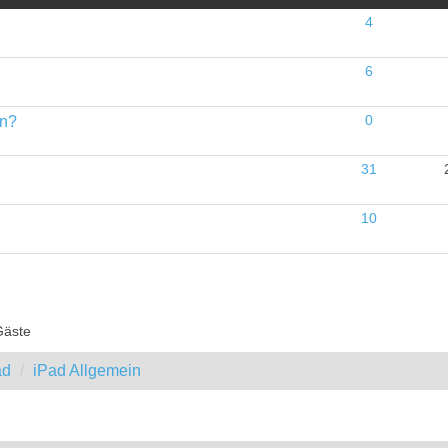
4
6
en?
0
31
10
Gäste
ad
iPad Allgemein