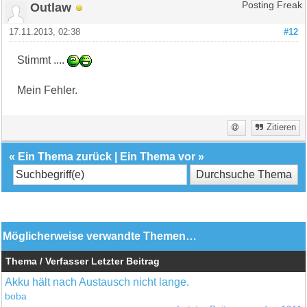
Outlaw
Posting Freak
17.11.2013, 02:38
#12
Stimmt ....
Mein Fehler.
Zitieren
«
Ein Thema zurück
|
Ein Thema vor
»
Möglicherweise verwandte Themen…
Thema / Verfasser
Letzter Beitrag
Akku hält nach Austausch nicht lange.
boba