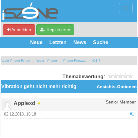
Anmelden
Registrieren
Neue
Letzten
News
Suche
Apple iPhone Forum
Apple - iPhone
iPhone Firmware
iOS 7
Themabewertung:
Vibration geht nicht mehr richtig
Ansichts-Optionen
Applexd
Senior Member
02.12.2013, 16:18
#1