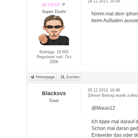
28.12.2013, 15:54
access
Super Dushi
Nimm mal dein iphone
beim Aufladen aussie
Beiträge: 18.855
Registriert seit: Oct
2008
Homepage
Suchen
29.12.2013, 10:48
Blacksvs
(Dieser Beitrag wurde zulet
Gast
@Mausi12
Ich tippe mal darauf
Schon mal daran geda
Entweder das oder die