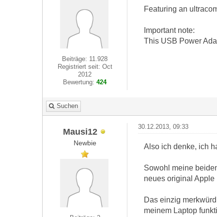
Featuring an ultraco
Important note:
This USB Power Adapt
Beiträge: 11.928
Registriert seit: Oct
2012
Bewertung:
424
Suchen
30.12.2013, 09:33
Mausi12
Newbie
Also ich denke, ich 
Sowohl meine beiden 
neues original Apple
Das einzig merkwürdi
meinem Laptop funkti