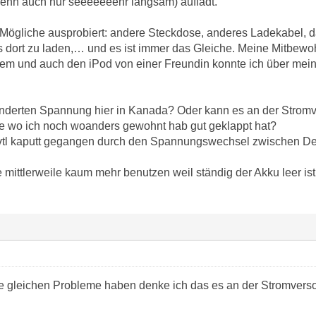
wenn auch nur seeeeeeehr langsam) auflädt.
s Mögliche ausprobiert: andere Steckdose, anderes Ladekabel,
dort zu laden,… und es ist immer das Gleiche. Meine Mitbewohn
lem und auch den iPod von einer Freundin konnte ich über mei
änderten Spannung hier in Kanada? Oder kann es an der Stromv
e wo ich noch woanders gewohnt hab gut geklappt hat?
evtl kaputt gegangen durch den Spannungswechsel zwischen D
 mittlerweile kaum mehr benutzen weil ständig der Akku leer is
 gleichen Probleme haben denke ich das es an der Stromverso