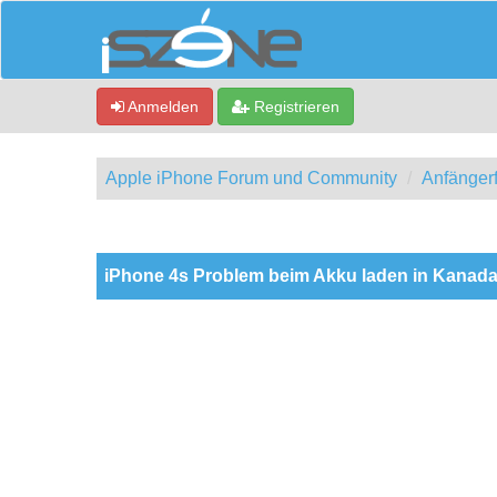
Anmelden
Registrieren
Apple iPhone Forum und Community
Anfänger
0 Bewertung(en) - 0 im Durchschnitt
1
2
3
4
5
iPhone 4s Problem beim Akku laden in Kanad