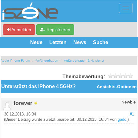
Anmelden
Registrieren
Neue
Letzten
News
Suche
Apple iPhone Forum
Anfängerfragen
Anfängerfragen & Notdienst
Themabewertung:
Unterstützt das iPhone 4 5GHz?
Ansichts-Optionen
forever
Newbie
30.12.2013, 16:34
#1
(Dieser Beitrag wurde zuletzt bearbeitet: 30.12.2013, 16:34 von
gado
.)