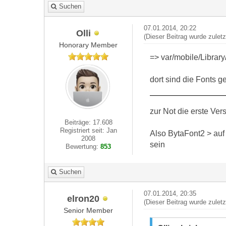
Suchen
07.01.2014, 20:22
Olli
(Dieser Beitrag wurde zulet
Honorary Member
=> var/mobile/Librar
dort sind die Fonts g
zur Not die erste Ver
Beiträge: 17.608
Registriert seit: Jan
Also BytaFont2 > auf O
2008
sein
Bewertung:
853
Suchen
07.01.2014, 20:35
elron20
(Dieser Beitrag wurde zulet
Senior Member