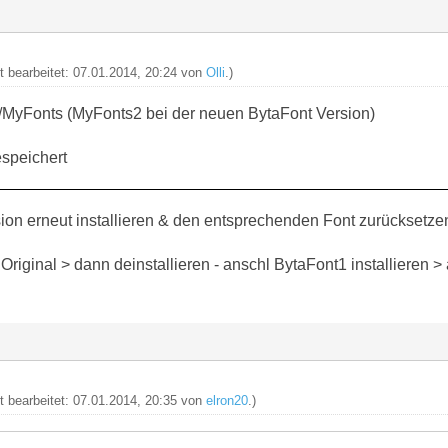
zt bearbeitet: 07.01.2014, 20:24 von
Olli
.)
y/MyFonts (MyFonts2 bei der neuen BytaFont Version)
espeichert
sion erneut installieren & den entsprechenden Font zurücksetzen
riginal > dann deinstallieren - anschl BytaFont1 installieren > au
zt bearbeitet: 07.01.2014, 20:35 von
elron20
.)