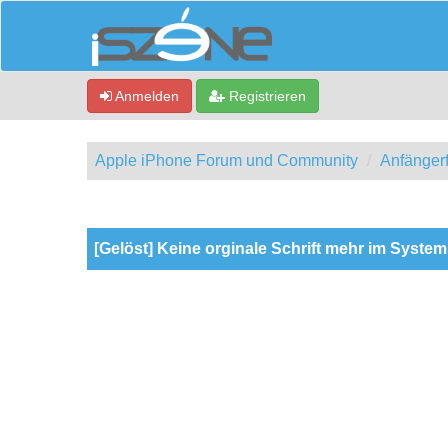
Anmelden
Registrieren
Apple iPhone Forum und Community
Anfänger
0 Bewertung(en) - 0 im Durchschnitt
1
2
3
4
5
[Gelöst] Keine orginale Schrift mehr im System