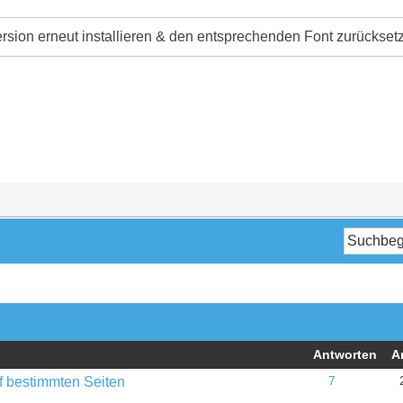
ersion erneut installieren & den entsprechenden Font zurücksetz
Antworten
A
uf bestimmten Seiten
7