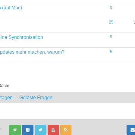
h (auf Mac)
9
25
keine Synchronisation
9
e Updates mehr machen, warum?
5
Gäste
fragen
Gelöste Fragen
-