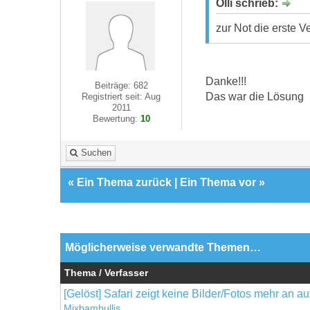
Olli schrieb:
zur Not die erste V
Danke!!!
Beiträge: 682
Das war die Lösung
Registriert seit: Aug
2011
Bewertung:
10
Suchen
«
Ein Thema zurück
|
Ein Thema vor
»
Möglicherweise verwandte Themen…
Thema / Verfasser
[Gelöst] Safari zeigt keine Bilder/Fotos mehr an a
Mixbambullis