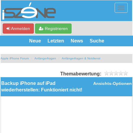
Anmelden
Registrieren
Neue
Letzten
News
Suche
Apple iPhone Forum
Anfängerfragen
Anfängerfragen & Notdienst
Themabewertung:
Backup iPhone auf iPad
Ansichts-Optionen
wiederherstellen: Funktioniert nicht!