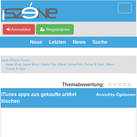
Anmelden
Registrieren
Neue
Letzten
News
Suche
Apple iPhone Forum
Apple iPod, Apple Music, Apple Pay, iCloud, HomePod, iTunes & Sync, Nike+
iTunes & Sync
Themabewertung:
iTunes apps aus gekaufte artikel
Ansichts-Optionen
löschen