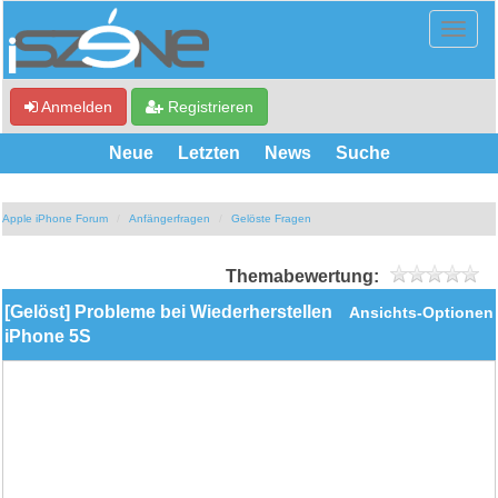
Anmelden
Registrieren
Neue
Letzten
News
Suche
Apple iPhone Forum
Anfängerfragen
Gelöste Fragen
Themabewertung:
[Gelöst] Probleme bei Wiederherstellen
Ansichts-Optionen
iPhone 5S