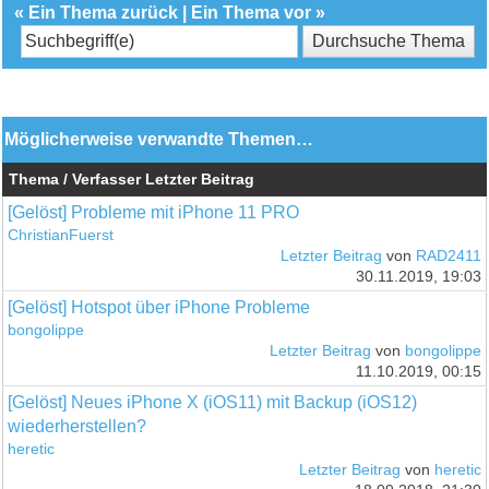
«
Ein Thema zurück
|
Ein Thema vor
»
Möglicherweise verwandte Themen…
Thema / Verfasser
Letzter Beitrag
[Gelöst] Probleme mit iPhone 11 PRO
ChristianFuerst
Letzter Beitrag
von
RAD2411
30.11.2019, 19:03
[Gelöst] Hotspot über iPhone Probleme
bongolippe
Letzter Beitrag
von
bongolippe
11.10.2019, 00:15
[Gelöst] Neues iPhone X (iOS11) mit Backup (iOS12)
wiederherstellen?
heretic
Letzter Beitrag
von
heretic