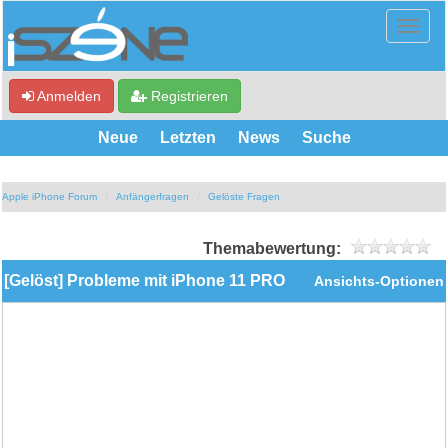
Anmelden
Registrieren
Neue
Letzten
News
Suche
Apple iPhone Forum
Anfängerfragen
Gelöste Fragen
Themabewertung:
[Gelöst] Probleme mit iPhone 11 PRO
Ansichts-Optionen