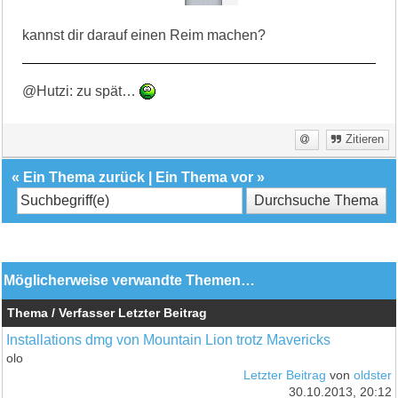
kannst dir darauf einen Reim machen?
@Hutzi: zu spät…
Zitieren
«
Ein Thema zurück
|
Ein Thema vor
»
Möglicherweise verwandte Themen…
Thema / Verfasser
Letzter Beitrag
Installations dmg von Mountain Lion trotz Mavericks
olo
Letzter Beitrag
von
oldster
30.10.2013, 20:12