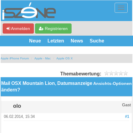
Anmelden
Registrieren
Neue
Letzten
News
Suche
Apple iPhone Forum
Apple - Mac
Apple OS X
Themabewertung:
Mail OSX Mountain Lion, Datumsanzeige
Ansichts-Optionen
ändern?
olo
Gast
06.02.2014, 15:34
#1