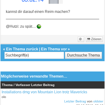
kannst dir darauf einen Reim machen?
@Hutzi: zu spät…
Zitieren
«
Ein Thema zurück
|
Ein Thema vor
»
Möglicherweise verwandte Themen…
Thema / Verfasser
Letzter Beitrag
Installations dmg von Mountain Lion trotz Mavericks
olo
Letzter Beitrag
von
oldster