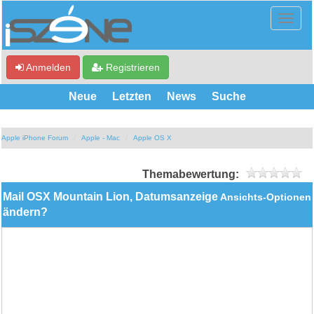
Anmelden
Registrieren
Neue
Letzten
News
Suche
Apple iPhone Forum
Apple - Mac
Apple OS X
Themabewertung:
Mail OSX Mountain Lion, Datumsanzeige
Ansichts-Optionen
ändern?