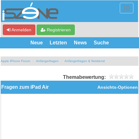
Anmelden
Registrieren
Neue
Letzten
News
Suche
Apple iPhone Forum
Anfängerfragen
Anfängerfragen & Notdienst
Themabewertung:
Fragen zum iPad Air
Ansichts-Optionen