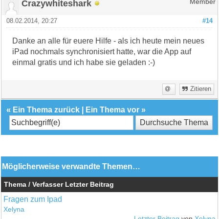
Crazywhiteshark
Member
08.02.2014, 20:27
#14
Danke an alle für euere Hilfe - als ich heute mein neues
iPad nochmals synchronisiert hatte, war die App auf
einmal gratis und ich habe sie geladen :-)
Zitieren
«
Ein Thema zurück
|
Ein Thema vor
»
Möglicherweise verwandte Themen…
Thema / Verfasser
Letzter Beitrag
Fragen zum Ipad
Xelyna
Letzter Beitrag
von
Xelyna