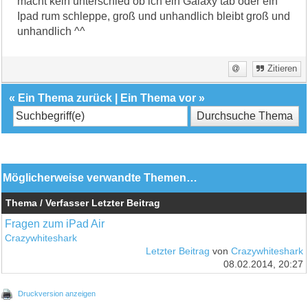
macht kein unterschied ob ich ein Galaxy tab oder ein
Ipad rum schleppe, groß und unhandlich bleibt groß und
unhandlich ^^
Zitieren
«
Ein Thema zurück
|
Ein Thema vor
»
Möglicherweise verwandte Themen…
Thema / Verfasser
Letzter Beitrag
Fragen zum iPad Air
Crazywhiteshark
Letzter Beitrag
von
Crazywhiteshark
08.02.2014, 20:27
Druckversion anzeigen