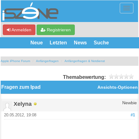
Anmelden
Registrieren
Neue
Letzten
News
Suche
Apple iPhone Forum
Anfängerfragen
Anfängerfragen & Notdienst
Themabewertung:
Fragen zum Ipad
Ansichts-Optionen
Xelyna
Newbie
20.05.2012, 19:08
#1