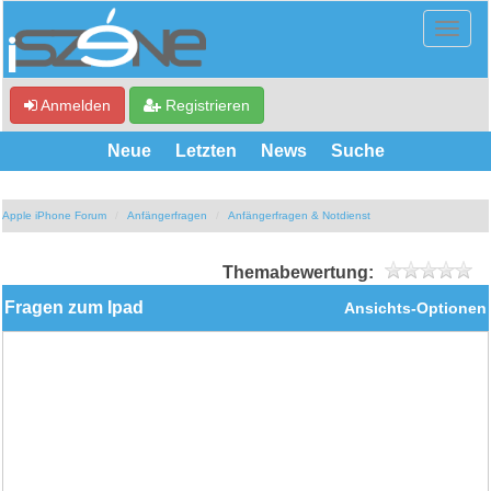
Anmelden
Registrieren
Neue
Letzten
News
Suche
Apple iPhone Forum
Anfängerfragen
Anfängerfragen & Notdienst
Themabewertung:
Fragen zum Ipad
Ansichts-Optionen