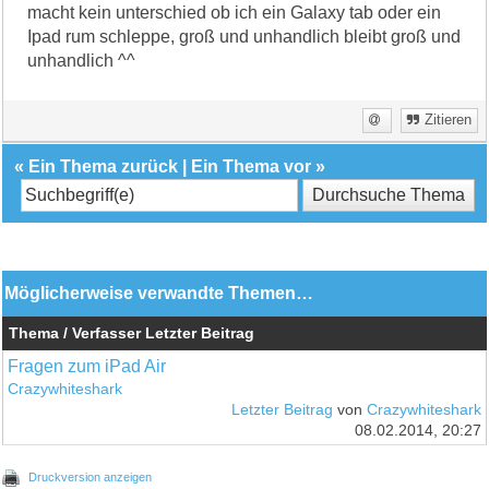
macht kein unterschied ob ich ein Galaxy tab oder ein
Ipad rum schleppe, groß und unhandlich bleibt groß und
unhandlich ^^
Zitieren
«
Ein Thema zurück
|
Ein Thema vor
»
Möglicherweise verwandte Themen…
Thema / Verfasser
Letzter Beitrag
Fragen zum iPad Air
Crazywhiteshark
Letzter Beitrag
von
Crazywhiteshark
08.02.2014, 20:27
Druckversion anzeigen