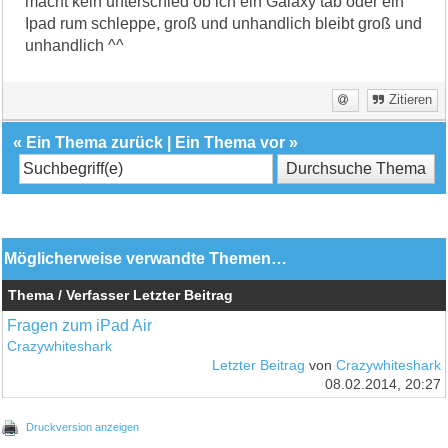
macht kein unterschied ob ich ein Galaxy tab oder ein
Ipad rum schleppe, groß und unhandlich bleibt groß und
unhandlich ^^
Zitieren
«
Ein Thema zurück
|
Ein Thema vor
»
Möglicherweise verwandte Themen…
Thema / Verfasser
Letzter Beitrag
Fragen zum iPad Air
Crazywhiteshark
Letzter Beitrag
von
Crazywhiteshark
08.02.2014, 20:27
Druckversion anzeigen