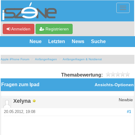
Anmelden
Registrieren
Neue
Letzten
News
Suche
Apple iPhone Forum
Anfängerfragen
Anfängerfragen & Notdienst
Themabewertung:
Fragen zum Ipad
Ansichts-Optionen
Xelyna
Newbie
20.05.2012, 19:08
#1