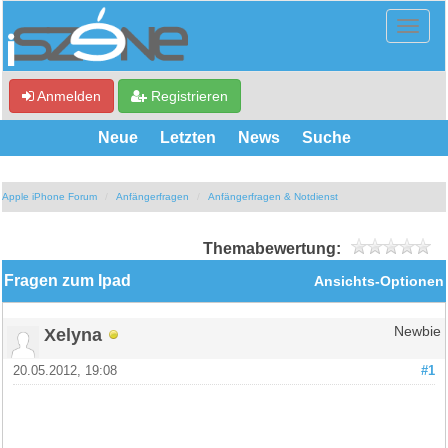
Anmelden
Registrieren
Neue
Letzten
News
Suche
Apple iPhone Forum
Anfängerfragen
Anfängerfragen & Notdienst
Themabewertung:
Fragen zum Ipad
Ansichts-Optionen
Xelyna
Newbie
20.05.2012, 19:08
#1