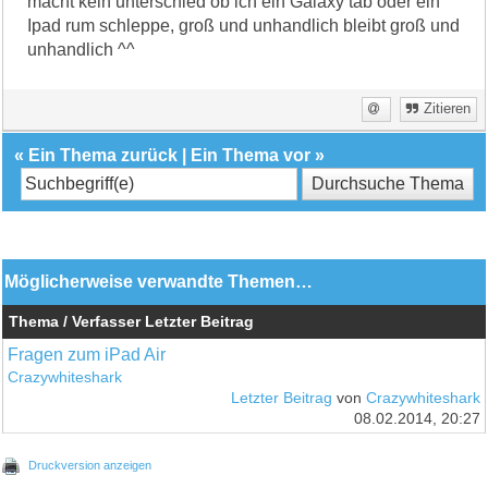
macht kein unterschied ob ich ein Galaxy tab oder ein
Ipad rum schleppe, groß und unhandlich bleibt groß und
unhandlich ^^
Zitieren
«
Ein Thema zurück
|
Ein Thema vor
»
Möglicherweise verwandte Themen…
Thema / Verfasser
Letzter Beitrag
Fragen zum iPad Air
Crazywhiteshark
Letzter Beitrag
von
Crazywhiteshark
08.02.2014, 20:27
Druckversion anzeigen