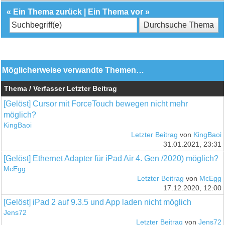
«
Ein Thema zurück
|
Ein Thema vor
»
Möglicherweise verwandte Themen…
Thema / Verfasser
Letzter Beitrag
[Gelöst] Cursor mit ForceTouch bewegen nicht mehr
möglich?
KingBaoi
Letzter Beitrag
von
KingBaoi
31.01.2021, 23:31
[Gelöst] Ethernet Adapter für iPad Air 4. Gen /2020) möglich?
McEgg
Letzter Beitrag
von
McEgg
17.12.2020, 12:00
[Gelöst] iPad 2 auf 9.3.5 und App laden nicht möglich
Jens72
Letzter Beitrag
von
Jens72