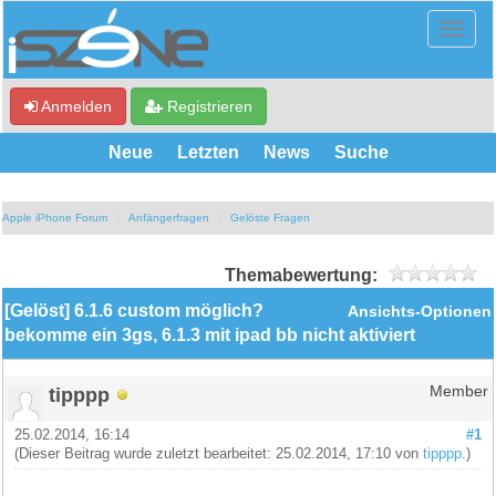
Anmelden
Registrieren
Neue
Letzten
News
Suche
Apple iPhone Forum
Anfängerfragen
Gelöste Fragen
Themabewertung:
[Gelöst] 6.1.6 custom möglich?
Ansichts-Optionen
bekomme ein 3gs, 6.1.3 mit ipad bb nicht aktiviert
tipppp
Member
25.02.2014, 16:14
#1
(Dieser Beitrag wurde zuletzt bearbeitet: 25.02.2014, 17:10 von
tipppp
.)