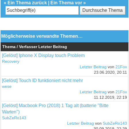
«
Ein Thema zurück
|
Ein Thema vor
»
Möglicherweise verwandte Themen…
Thema / Verfasser
Letzter Beitrag
[Gelöst] Iphone X Display touch Problem
Recovery
Letzter Beitrag
von
21Fox
23.06.2020, 20:11
[Gelöst] Touch ID funktioniert nicht mehr
wese
Letzter Beitrag
von
21Fox
11.12.2019, 22:19
[Gelöst] Macbook Pro (2018) 1 Tag alt (batterie "Bitte
Warten")
SubZeRo143
Letzter Beitrag
von
SubZeRo143
30.09.2019, 22:29