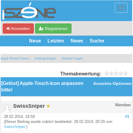
Anmelden
Registrieren
Neue
Letzten
News
Suche
Apple iPhone Forum
Anfängerfragen
Gelöste Fragen
Themabewertung:
[Gelöst] Apple-Touch-Icon anpassen
Ansichts-Optionen
bitte!
SwissSniper
Member
28.02.2014, 19:59
#1
(Dieser Beitrag wurde zuletzt bearbeitet: 28.02.2014, 20:20 von
SwissSniper
.)