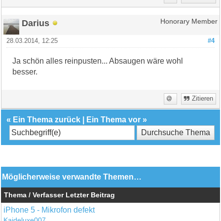
Darius
Honorary Member
28.03.2014, 12:25
#4
Ja schön alles reinpusten... Absaugen wäre wohl
besser.
Zitieren
«
Ein Thema zurück
|
Ein Thema vor
»
Möglicherweise verwandte Themen…
Thema / Verfasser
Letzter Beitrag
iPhone 5 - Mikrofon defekt
Kaideluxe007