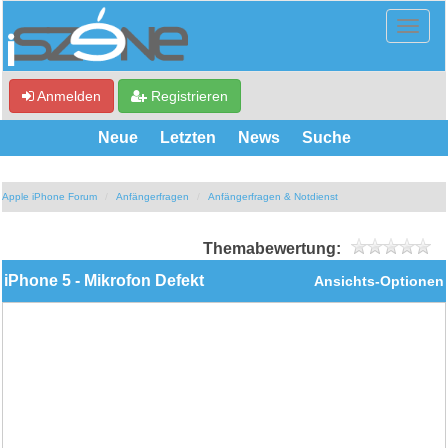
Anmelden
Registrieren
Neue
Letzten
News
Suche
Apple iPhone Forum
Anfängerfragen
Anfängerfragen & Notdienst
Themabewertung:
iPhone 5 - Mikrofon Defekt
Ansichts-Optionen