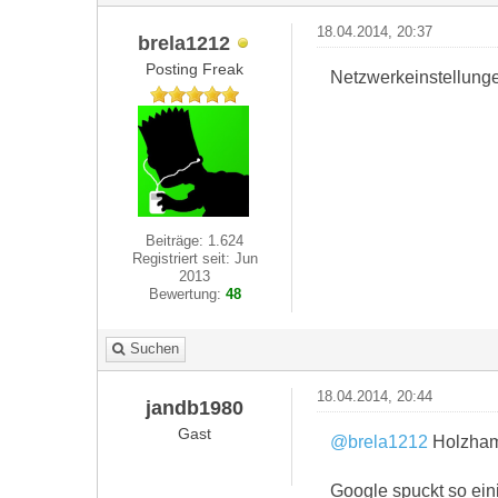
18.04.2014, 20:37
brela1212
Posting Freak
Netzwerkeinstellunge
Beiträge: 1.624
Registriert seit: Jun
2013
Bewertung:
48
Suchen
18.04.2014, 20:44
jandb1980
Gast
@brela1212
Holzha
Google spuckt so eini