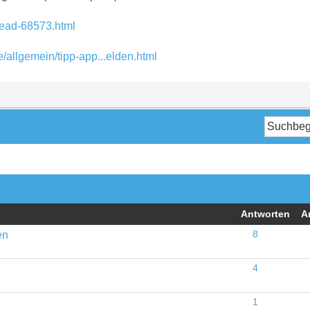
hread-68573.html
/allgemein/tipp-app...elden.html
Antworten
A
en
8
4
1