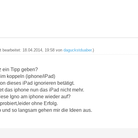
zt bearbeitet: 18.04.2014, 19:58 von
daguckstduaber
.)
z ein Tipp geben?
eim koppeln (iphone/iPad)
n dieses iPad ignorieren betätigt.
et das iphone nun das iPad nicht mehr.
iese Igno am iphone wieder auf?
robiert,leider ohne Erfolg.
ub und so langsam gehen mir die Ideen aus.