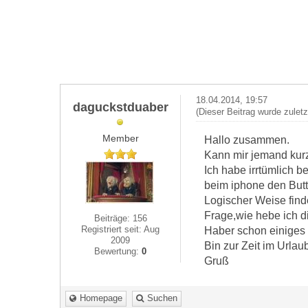
18.04.2014, 19:57
daguckstduaber
(Dieser Beitrag wurde zulet
Member
Hallo zusammen.
Kann mir jemand kur
Ich habe irrtümlich b
beim iphone den Butto
Logischer Weise find
Frage,wie hebe ich d
Beiträge: 156
Registriert seit: Aug
Haber schon einiges p
2009
Bin zur Zeit im Urla
Bewertung:
0
Gruß
Homepage
Suchen