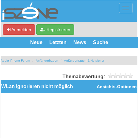
Anmelden
Registrieren
Neue
Letzten
News
Suche
Apple iPhone Forum
Anfängerfragen
Anfängerfragen & Notdienst
Themabewertung:
WLan ignorieren nicht möglich
Ansichts-Optionen