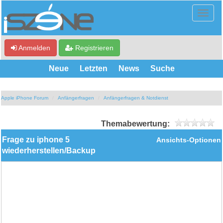
Anmelden
Registrieren
Neue
Letzten
News
Suche
Apple iPhone Forum
Anfängerfragen
Anfängerfragen & Notdienst
Themabewertung:
Frage zu iphone 5
Ansichts-Optionen
wiederherstellen/Backup